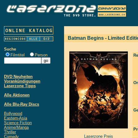
Batman Begins - Limited Edit
Suche
Filmtitel
Person
Re
DVD Neuheiten
Vorankündigungen
Or
Laserzone Tipps
Alle Aktionen
Alle Blu-Ray Discs
Ge
Bollywood
Eastern-Asia
Science Fiction
Anime/Manga
Pr
Thriller
Laserzone Preis
Comedy