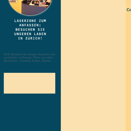
Co
DVD Versand mit riesiger Auswahl und
portofreier Lieferung. Filme aus allen
Bereichen: Comedy, Action, Drama, ...