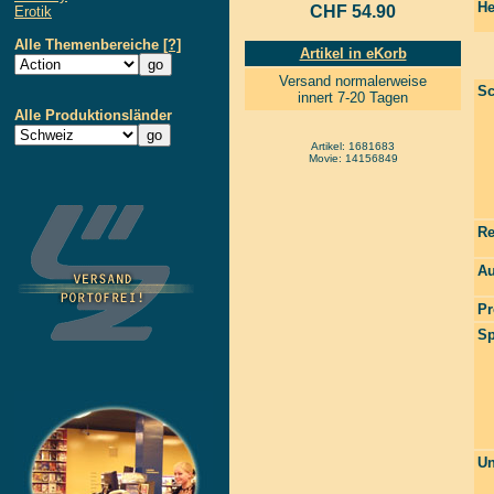
He
CHF 54.90
Erotik
Alle Themenbereiche
[?]
Artikel in eKorb
Versand normalerweise
Sc
innert 7-20 Tagen
Alle Produktionsländer
Artikel: 1681683
Movie: 14156849
Re
Au
Pr
Sp
Un