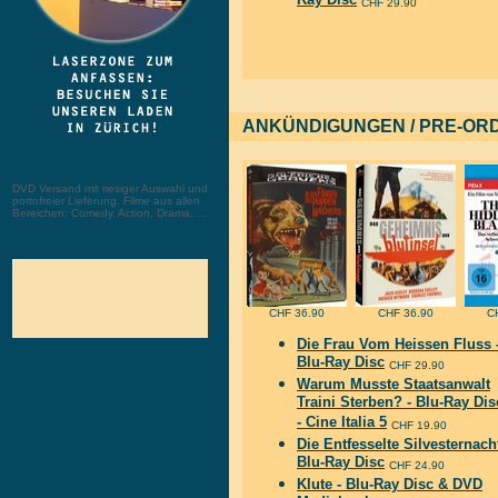
Ray Disc
CHF 29.90
ANKÜNDIGUNGEN / PRE-OR
DVD Versand mit riesiger Auswahl und
portofreier Lieferung. Filme aus allen
Bereichen: Comedy, Action, Drama, ...
CHF 36.90
CHF 36.90
C
Die Frau Vom Heissen Fluss 
Blu-Ray Disc
CHF 29.90
Warum Musste Staatsanwalt
Traini Sterben? - Blu-Ray Dis
- Cine Italia 5
CHF 19.90
Die Entfesselte Silvesternacht
Blu-Ray Disc
CHF 24.90
Klute - Blu-Ray Disc & DVD