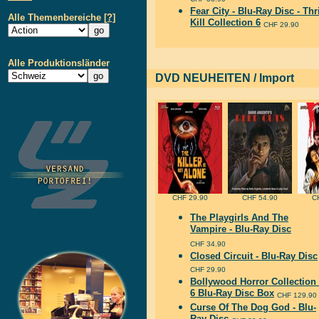
Fear City - Blu-Ray Disc - Thri
Alle Themenbereiche
[?]
Kill Collection 6
CHF 29.90
Alle Produktionsländer
DVD NEUHEITEN / Import
CHF 29.90
CHF 54.90
C
The Playgirls And The
Vampire - Blu-Ray Disc
CHF 34.90
Closed Circuit - Blu-Ray Disc
CHF 29.90
Bollywood Horror Collection 
6 Blu-Ray Disc Box
CHF 129.90
Curse Of The Dog God - Blu-