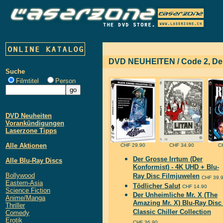
DVD NEUHEITEN / Code 2, De
Suche
Filmtitel
Person
DVD Neuheiten
Vorankündigungen
Laserzone Tipps
Alle Aktionen
CHF 29.90
CHF 34.90
C
Der Grosse Irrtum (Der
Alle Blu-Ray Discs
Konformist) - 4K UHD + Blu-
Bollywood
Ray Disc Filmjuwelen
CHF 39.
Eastern-Asia
Tödlicher Salut
CHF 14.90
Science Fiction
Der Unheimliche Mr. X (The
Anime/Manga
Amazing Mr. X) Blu-Ray Disc 
Thriller
Classic Chiller Collection
Comedy
Erotik
CHF 36.90