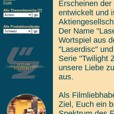
Erscheinen der
Erotik
entwickelt und i
Alle Themenbereiche
[?]
Aktiengesellsch
Alle Produktionsländer
Der Name "Lase
Wortspiel aus d
"Laserdisc" und
Serie "Twilight 
unsere Liebe z
aus.
Als Filmliebhabe
Ziel, Euch ein 
Spektrum des F