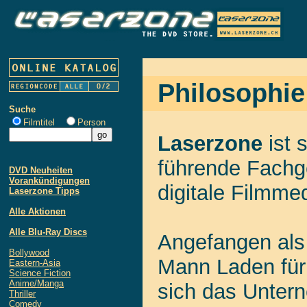
Philosophie
Suche
Filmtitel
Person
Laserzone
ist 
führende Fachge
DVD Neuheiten
Vorankündigungen
digitale Filmme
Laserzone Tipps
Alle Aktionen
Alle Blu-Ray Discs
Angefangen als 
Bollywood
Mann Laden für 
Eastern-Asia
Science Fiction
Anime/Manga
sich das Unter
Thriller
Comedy