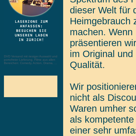
dieser Welt für
Heimgebrauch z
machen. Wenn 
präsentieren wi
im Original und 
DVD Versand mit riesiger Auswahl und
portofreier Lieferung. Filme aus allen
Qualität.
Bereichen: Comedy, Action, Drama, ...
Wir positionier
nicht als Discou
Waren umher sc
als kompetente
einer sehr umf