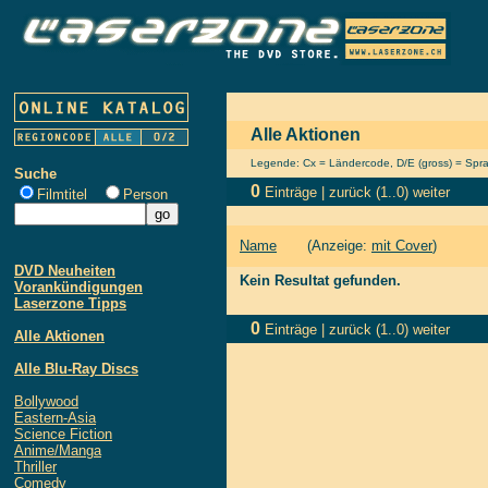
Alle Aktionen
Legende: Cx = Ländercode, D/E (gross) = Sprach
Suche
0
Einträge |
zurück
(1..0)
weiter
Filmtitel
Person
Name
(Anzeige:
mit Cover
)
DVD Neuheiten
Kein Resultat gefunden.
Vorankündigungen
Laserzone Tipps
0
Einträge |
zurück
(1..0)
weiter
Alle Aktionen
Alle Blu-Ray Discs
Bollywood
Eastern-Asia
Science Fiction
Anime/Manga
Thriller
Comedy