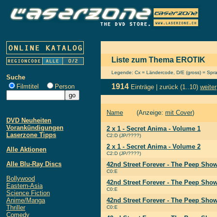
Liste zum Thema EROTIK
Legende: Cx = Ländercode, D/E (gross) = Sprach
Suche
1914
Filmtitel
Person
Einträge |
zurück
(1..10)
weiter
Name
(Anzeige:
mit Cover
)
DVD Neuheiten
Vorankündigungen
2 x 1 - Secret Anima - Volume 1
Laserzone Tipps
C2:D (JP/????)
2 x 1 - Secret Anima - Volume 2
Alle Aktionen
C2:D (JP/????)
Alle Blu-Ray Discs
42nd Street Forever - The Peep Show
C0:E
Bollywood
42nd Street Forever - The Peep Show
Eastern-Asia
C0:E
Science Fiction
Anime/Manga
42nd Street Forever - The Peep Show
Thriller
C0:E
Comedy