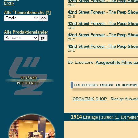
42nd Street Forever - The Peep Show
Erotik
C0:E
42nd Street Forever - The Peep Show
Alle Themenbereiche
[?]
C0:E
42nd Street Forever - The Peep Show
C0:E
Alle Produktionsländer
42nd Street Forever - The Peep Show
C0:E
42nd Street Forever - The Peep Show
C0:E
Bei Laserzone:
Ausgewählte Filme au
ORGAZMIK SHOP
- Riesige Auswah
1914
Einträge |
zurück
(1..10)
weiter