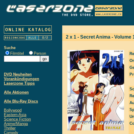
2 x 1 - Secret Anima - Volume 
Suche
Filmtitel
Person
Re
Or
Ge
DVD Neuheiten
Pr
Vorankündigungen
Laserzone Tipps
Sc
Alle Aktionen
Re
Alle Blu-Ray Discs
Au
Sp
Bollywood
Eastern-Asia
Un
Science Fiction
Co
Anime/Manga
Thriller
Comedy