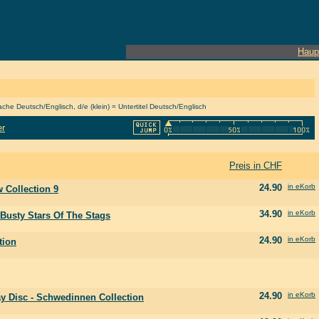
Haup
he Deutsch/Englisch, d/e (klein) = Untertitel Deutsch/Englisch
er
Preis in CHF
24.90
in eKorb
 Collection 9
34.90
in eKorb
 Busty Stars Of The Stags
24.90
in eKorb
tion
24.90
in eKorb
y Disc - Schwedinnen Collection