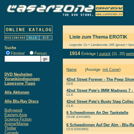
Liste zum Thema EROTIK
Legende: Cx = Ländercode, D/E (gross) = Sprac
Suche
1914
Filmtitel
Person
Einträge |
zurück
(11..20)
weit
Name
(Anzeige:
mit Cover
)
DVD Neuheiten
Vorankündigungen
42nd Street Forever - The Peep Show
Laserzone Tipps
C0:E
42nd Street Pete's 8MM Madness 7 -
Alle Aktionen
C1:E
Alle Blu-Ray Discs
42nd Street Pete's Busty Stag Collec
C1:E
Bollywood
6 Schwedinnen An Der Tankstelle
Eastern-Asia
C0:DE (CH/1980)
Science Fiction
Anime/Manga
6 Schwedinnen Auf Der Alm - Blu-Ra
Thriller
C2:D (CH/1983)
Comedy