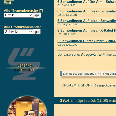
6 Schwedinnen Auf Der Alm - Schwe
Erotik
C2:D (CH/1983)
Alle Themenbereiche
[?]
6 Schwedinnen Auf Ibiza - Schwedin
C2:DE (CH/1981)
6 Schwedinnen Auf Ibiza - Schwedin
C2:DE (CH/1981)
Alle Produktionsländer
6 Schwedinnen Auf Ibiza - X-Rated 
C2:D (CH/1981)
6 Schwedinnen Hinter Gittern - Blu-
C2:DE (US/1980)
Bei Laserzone:
Ausgewählte Filme a
ORGAZMIK SHOP
- Riesige Auswa
1914
Einträge |
zurück
(11..20)
weit