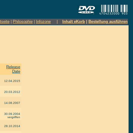
tseite
|
Philosophie
|
Infozone
|
Inhalt eKorb
|
Bestellung ausführen
Release
Date
12.04.2015
20.03.2012
14.08.2007
30.09.2004
vergriffen
28.10.2014