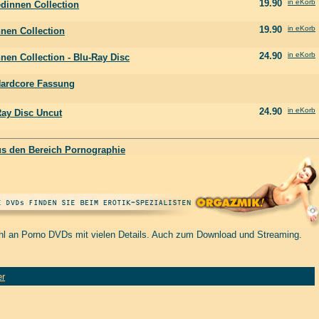
19.90
in eKorb
dinnen Collection
19.90
in eKorb
nen Collection
24.90
in eKorb
nen Collection - Blu-Ray Disc
Hardcore Fassung
24.90
in eKorb
Ray Disc Uncut
us den Bereich Pornographie
hl an Porno DVDs mit vielen Details. Auch zum Download und Streaming.
er