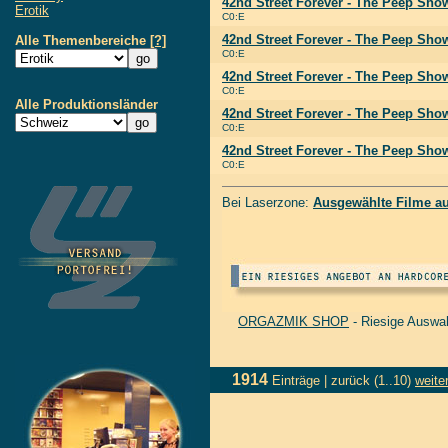
42nd Street Forever - The Peep Show
Erotik
C0:E
42nd Street Forever - The Peep Show
Alle Themenbereiche
[?]
C0:E
42nd Street Forever - The Peep Show
C0:E
Alle Produktionsländer
42nd Street Forever - The Peep Show
C0:E
42nd Street Forever - The Peep Show
C0:E
Bei Laserzone:
Ausgewählte Filme a
ORGAZMIK SHOP
- Riesige Auswa
1914
Einträge |
zurück
(1..10)
weite