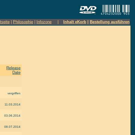
tseite
|
Philosophie
|
Infozone
|
Inhalt eKorb
|
Bestellung ausführen
Release
Date
vergriffen
11.03.2014
03.06.2014
08.07.2014