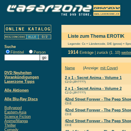
Liste zum Thema EROTIK
Legende: Cx = Ländercode, D/E (gross) = Sprac
Suche
1914
Filmtitel
Person
Einträge |
zurück
(1..10)
weite
Name
(Anzeige:
mit Cover
)
DVD Neuheiten
Vorankündigungen
2 x 1 - Secret Anima - Volume 1
Laserzone Tipps
C2:D (JP/????)
2 x 1 - Secret Anima - Volume 2
Alle Aktionen
C2:D (JP/????)
Alle Blu-Ray Discs
42nd Street Forever - The Peep Show
C0:E
Bollywood
42nd Street Forever - The Peep Show
Eastern-Asia
C0:E
Science Fiction
Anime/Manga
42nd Street Forever - The Peep Show
Thriller
C0:E
Comedy