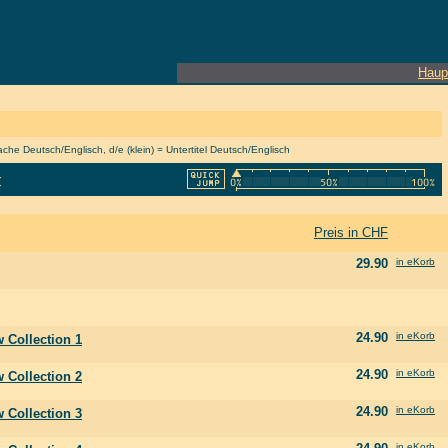
Haup
he Deutsch/Englisch, d/e (klein) = Untertitel Deutsch/Englisch
r
Preis in CHF
29.90
in eKorb
24.90
in eKorb
 Collection 1
24.90
in eKorb
 Collection 2
24.90
in eKorb
 Collection 3
in eKorb