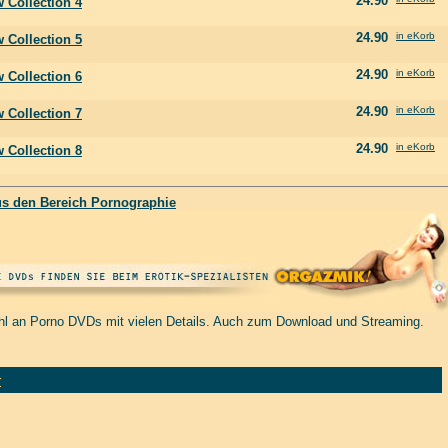
24.90
 Collection 4
24.90
in eKorb
 Collection 5
24.90
in eKorb
 Collection 6
24.90
in eKorb
 Collection 7
24.90
in eKorb
 Collection 8
us den Bereich Pornographie
hl an Porno DVDs mit vielen Details. Auch zum Download und Streaming.
r