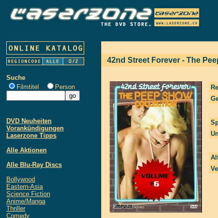
42nd Street Forever - The Pee
Suche
Filmtitel
Person
Re
Ge
DVD Neuheiten
Sp
Vorankündigungen
Un
Laserzone Tipps
Alle Aktionen
Al
Alle Blu-Ray Discs
Ve
Bollywood
Eastern-Asia
Science Fiction
Anime/Manga
Thriller
Comedy