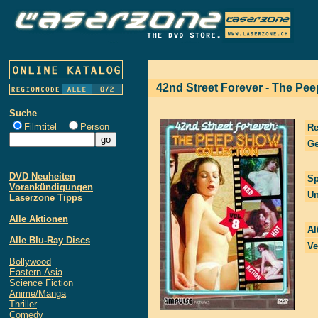
42nd Street Forever - The Pee
Suche
Filmtitel
Person
Re
Ge
DVD Neuheiten
Sp
Vorankündigungen
Un
Laserzone Tipps
Alle Aktionen
Al
Alle Blu-Ray Discs
Ve
Bollywood
Eastern-Asia
Science Fiction
Anime/Manga
Thriller
Comedy