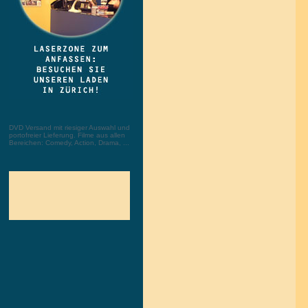
DVD Versand mit riesiger Auswahl und
portofreier Lieferung. Filme aus allen
Bereichen: Comedy, Action, Drama, ...