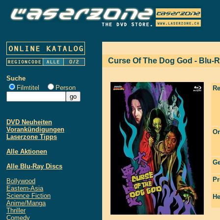
Curse Of The Dog God - Blu-R
Suche
Filmtitel
Person
Re
DVD Neuheiten
Vorankündigungen
Or
Laserzone Tipps
Alle Aktionen
Ge
Alle Blu-Ray Discs
Pr
Bollywood
Eastern-Asia
Science Fiction
He
Anime/Manga
Thriller
Comedy