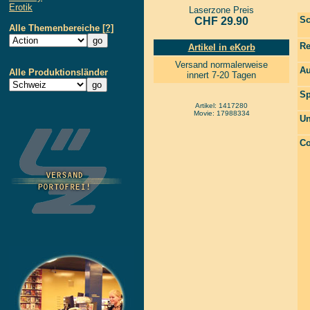
Erotik
Laserzone Preis
Sc
CHF 29.90
Alle Themenbereiche
[?]
Re
Artikel in eKorb
Versand normalerweise
Au
Alle Produktionsländer
innert 7-20 Tagen
Sp
Artikel: 1417280
Movie: 17988334
Un
Co