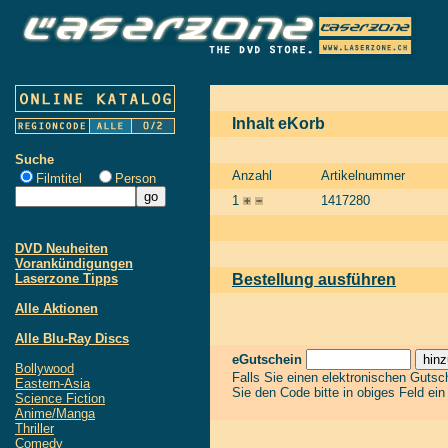
Inhalt eKorb
Suche
Anzahl
Artikelnummer
Filmtitel
Person
1
1417280
DVD Neuheiten
Vorankündigungen
Laserzone Tipps
Bestellung ausführen
Alle Aktionen
Alle Blu-Ray Discs
eGutschein
Bollywood
Falls Sie einen elektronischen Guts
Eastern-Asia
Sie den Code bitte in obiges Feld ei
Science Fiction
Anime/Manga
Thriller
Comedy