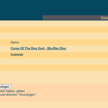
Haup
Name
Curse Of The Dog God - Blu-Ray Disc
Subtotal
chein haben, geben
n und drücken "hinzufügen".