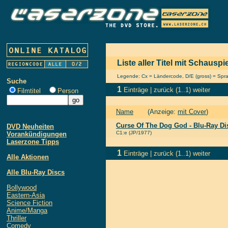
Liste aller Titel mit Schausp
Legende: Cx = Ländercode, D/E (gross) = Sprach
Suche
1
Einträge |
zurück
(1..1)
weiter
Filmtitel
Person
Name
(Anzeige:
mit Cover
)
Curse Of The Dog God - Blu-Ray Di
DVD Neuheiten
C1:e (JP/1977)
Vorankündigungen
Laserzone Tipps
1
Einträge |
zurück
(1..1)
weiter
Alle Aktionen
Alle Blu-Ray Discs
Bollywood
Eastern-Asia
Science Fiction
Anime/Manga
Thriller
Comedy