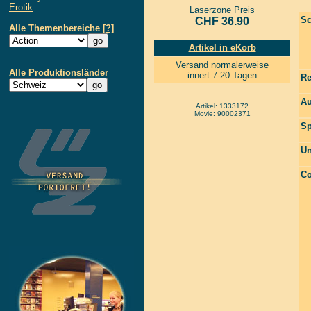
Erotik
Laserzone Preis
Sc
CHF 36.90
Alle Themenbereiche
[?]
Artikel in eKorb
Versand normalerweise
Alle Produktionsländer
innert 7-20 Tagen
Re
Au
Artikel: 1333172
Movie: 90002371
Sp
Un
Co