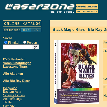
Black Magic Rites - Blu-Ray Di
Suche
Filmtitel
Person
Re
Or
DVD Neuheiten
Vorankündigungen
Laserzone Tipps
Alle Aktionen
Ge
Alle Blu-Ray Discs
Pr
Bollywood
Eastern-Asia
Science Fiction
He
Anime/Manga
Thriller
Comedy