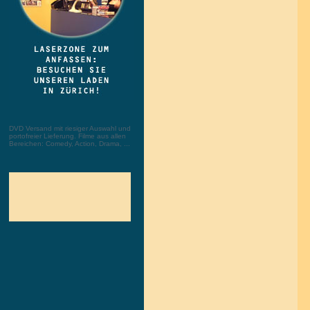
DVD Versand mit riesiger Auswahl und
portofreier Lieferung. Filme aus allen
Bereichen: Comedy, Action, Drama, ...