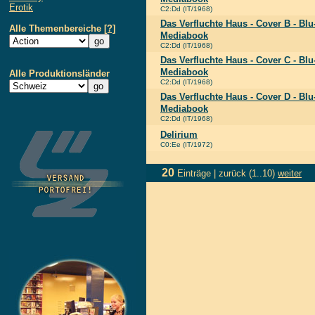
Erotik
C2:Dd (IT/1968)
Das Verfluchte Haus - Cover B - Bl
Alle Themenbereiche
[?]
Mediabook
C2:Dd (IT/1968)
Das Verfluchte Haus - Cover C - Bl
Mediabook
Alle Produktionsländer
C2:Dd (IT/1968)
Das Verfluchte Haus - Cover D - Bl
Mediabook
C2:Dd (IT/1968)
Delirium
C0:Ee (IT/1972)
20
Einträge |
zurück
(1..10)
weiter