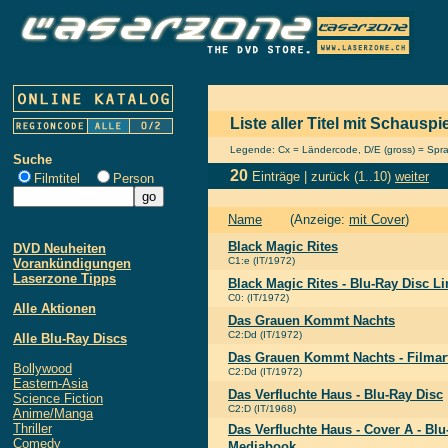
Liste aller Titel mit Schauspi
Legende: Cx = Ländercode, D/E (gross) = Sprach
Suche
20
Einträge |
zurück
(1..10)
weiter
Filmtitel
Person
Name
(Anzeige:
mit Cover
)
Black Magic Rites
DVD Neuheiten
C1:e (IT/1972)
Vorankündigungen
Laserzone Tipps
Black Magic Rites - Blu-Ray Disc Li
C0: (IT/1972)
Alle Aktionen
Das Grauen Kommt Nachts
C2:Dd (IT/1972)
Alle Blu-Ray Discs
Das Grauen Kommt Nachts - Filmart 
Bollywood
C2:Dd (IT/1972)
Eastern-Asia
Das Verfluchte Haus - Blu-Ray Disc
Science Fiction
C2:D (IT/1968)
Anime/Manga
Thriller
Das Verfluchte Haus - Cover A - Bl
Comedy
Mediabook