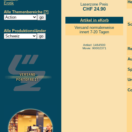
He
Erotik
Laserzone Preis
CHF 24.90
Alle Themenbereiche
[?]
Artikel in eKorb
Sc
Versand normalerweise
Alle Produktionsländer
innert 7-20 Tagen
Artikel: 1464500
Movie: 90002371
Re
Au
Sp
Un
Co