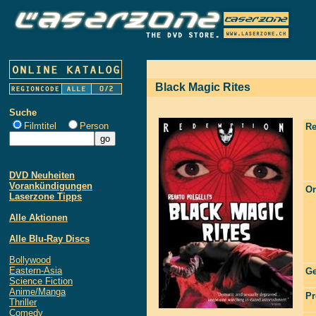
Black Magic Rites
Suche
Filmtitel
Person
Re
DVD Neuheiten
Vorankündigungen
Or
Laserzone Tipps
Alle Aktionen
Alle Blu-Ray Discs
Bollywood
Eastern-Asia
Ge
Science Fiction
Anime/Manga
Pr
Thriller
Comedy