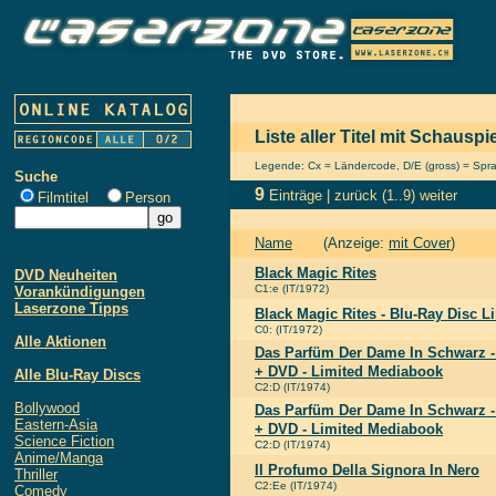
Liste aller Titel mit Schauspi
Legende: Cx = Ländercode, D/E (gross) = Sprach
Suche
9
Einträge |
zurück
(1..9)
weiter
Filmtitel
Person
Name
(Anzeige:
mit Cover
)
Black Magic Rites
DVD Neuheiten
C1:e (IT/1972)
Vorankündigungen
Laserzone Tipps
Black Magic Rites - Blu-Ray Disc L
C0: (IT/1972)
Alle Aktionen
Das Parfüm Der Dame In Schwarz - 
+ DVD - Limited Mediabook
Alle Blu-Ray Discs
C2:D (IT/1974)
Bollywood
Das Parfüm Der Dame In Schwarz - 
Eastern-Asia
+ DVD - Limited Mediabook
Science Fiction
C2:D (IT/1974)
Anime/Manga
Il Profumo Della Signora In Nero
Thriller
C2:Ee (IT/1974)
Comedy