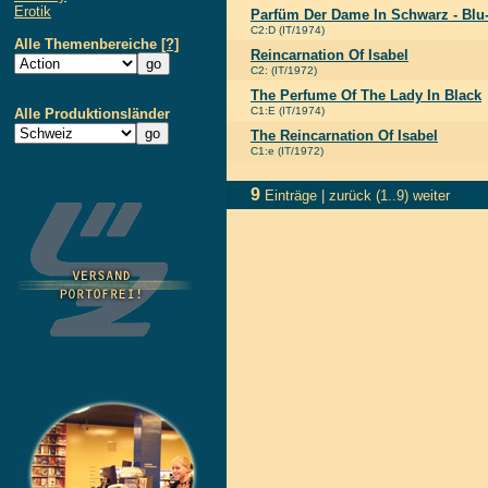
Erotik
Parfüm Der Dame In Schwarz - Blu
C2:D (IT/1974)
Alle Themenbereiche
[?]
Reincarnation Of Isabel
C2: (IT/1972)
The Perfume Of The Lady In Black
C1:E (IT/1974)
Alle Produktionsländer
The Reincarnation Of Isabel
C1:e (IT/1972)
9
Einträge |
zurück
(1..9)
weiter