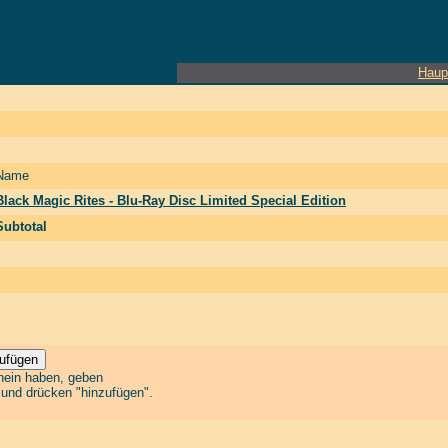
Haup
Name
Black Magic Rites - Blu-Ray Disc Limited Special Edition
Subtotal
chein haben, geben
n und drücken "hinzufügen".