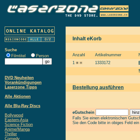
Inhalt eKorb
Suche
Anzahl
Artikelnummer
Filmtitel
Person
1
1333172
DVD Neuheiten
Vorankündigungen
Laserzone Tipps
Bestellung ausführen
Alle Aktionen
Alle Blu-Ray Discs
eGutschein
Bollywood
Falls Sie einen elektronischen Guts
Eastern-Asia
Sie den Code bitte in obiges Feld ei
Science Fiction
Anime/Manga
Thriller
Comedy