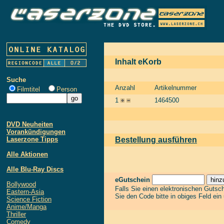
Inhalt eKorb
Suche
Anzahl
Artikelnummer
Filmtitel
Person
1
1464500
DVD Neuheiten
Vorankündigungen
Laserzone Tipps
Bestellung ausführen
Alle Aktionen
Alle Blu-Ray Discs
eGutschein
Bollywood
Falls Sie einen elektronischen Gutsc
Eastern-Asia
Sie den Code bitte in obiges Feld ein
Science Fiction
Anime/Manga
Thriller
Comedy