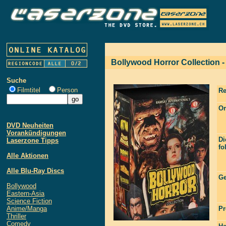
Bollywood Horror Collection -
Suche
Filmtitel
Person
Re
Or
DVD Neuheiten
Vorankündigungen
Di
Laserzone Tipps
fo
Alle Aktionen
Alle Blu-Ray Discs
Ge
Bollywood
Eastern-Asia
Science Fiction
Anime/Manga
Pr
Thriller
Comedy