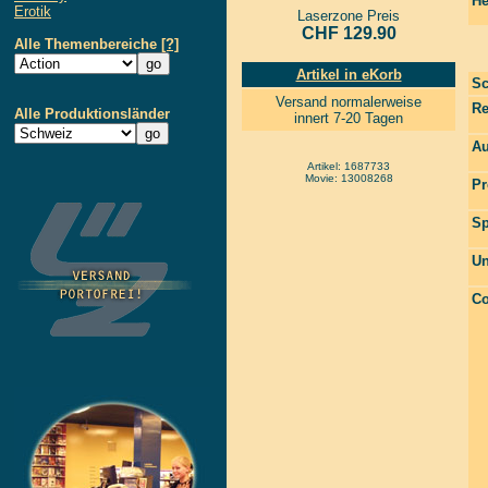
He
Erotik
Laserzone Preis
CHF 129.90
Alle Themenbereiche
[?]
Artikel in eKorb
Sc
Versand normalerweise
Re
Alle Produktionsländer
innert 7-20 Tagen
Au
Artikel: 1687733
Movie: 13008268
Pr
Sp
Un
Co