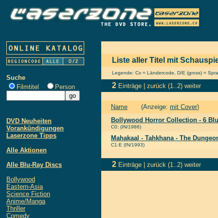
Liste aller Titel mit Schauspi
Legende: Cx = Ländercode, D/E (gross) = Sprach
Suche
2
Einträge |
zurück
(1..2)
weiter
Filmtitel
Person
Name
(Anzeige:
mit Cover
)
Bollywood Horror Collection - 6 Bl
DVD Neuheiten
C0: (IN/1986)
Vorankündigungen
Laserzone Tipps
Mahakaal - Tahkhana - The Dungeon
C1:E (IN/1993)
Alle Aktionen
2
Alle Blu-Ray Discs
Einträge |
zurück
(1..2)
weiter
Bollywood
Eastern-Asia
Science Fiction
Anime/Manga
Thriller
Comedy