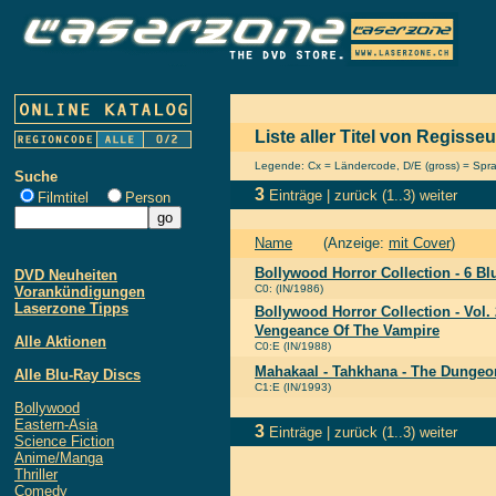
Liste aller Titel von Regisse
Legende: Cx = Ländercode, D/E (gross) = Sprach
Suche
3
Einträge |
zurück
(1..3)
weiter
Filmtitel
Person
Name
(Anzeige:
mit Cover
)
Bollywood Horror Collection - 6 Bl
DVD Neuheiten
C0: (IN/1986)
Vorankündigungen
Laserzone Tipps
Bollywood Horror Collection - Vol. 
Vengeance Of The Vampire
Alle Aktionen
C0:E (IN/1988)
Mahakaal - Tahkhana - The Dungeon
Alle Blu-Ray Discs
C1:E (IN/1993)
Bollywood
Eastern-Asia
3
Einträge |
zurück
(1..3)
weiter
Science Fiction
Anime/Manga
Thriller
Comedy