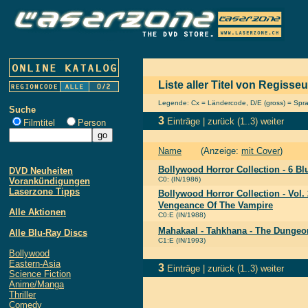
Liste aller Titel von Regis
Legende: Cx = Ländercode, D/E (gross) = Sprach
Suche
3
Einträge |
zurück
(1..3)
weiter
Filmtitel
Person
Name
(Anzeige:
mit Cover
)
Bollywood Horror Collection - 6 Bl
DVD Neuheiten
C0: (IN/1986)
Vorankündigungen
Laserzone Tipps
Bollywood Horror Collection - Vol. 
Vengeance Of The Vampire
Alle Aktionen
C0:E (IN/1988)
Mahakaal - Tahkhana - The Dungeon
Alle Blu-Ray Discs
C1:E (IN/1993)
Bollywood
Eastern-Asia
3
Einträge |
zurück
(1..3)
weiter
Science Fiction
Anime/Manga
Thriller
Comedy