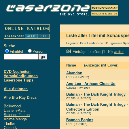
Liste aller Titel mit Schausp
Legende: Cx = Ländercode, D/E (gross) = Sprach
Suche
84
Filmtitel
Person
Einträge |
zurück
(1..10)
weiter
Name
(Anzeige:
mit Cover
)
DVD Neuheiten
Abandon
Vorankündigungen
C1:Ee (US/2002)
Laserzone Tipps
Ang Lee - Arthaus Close-Up
C2:DEd (TW/1994)
Alle Aktionen
Batman - The Dark Knight Trilogy
Alle Blu-Ray Discs
C2:DEd (US/2005)
Batman - The Dark Knight Trilogy -
Bollywood
Collector's Edition
Eastern-Asia
C2:DEd (US/2005)
Science Fiction
Anime/Manga
Batman Begins
Thriller
C1:E (US/2005)
Comedy