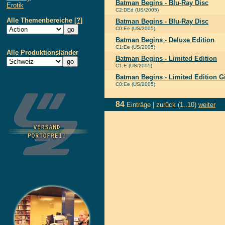
Batman Begins - Blu-Ray Disc
Erotik
C2:DEd (US/2005)
Alle Themenbereiche
[?]
Batman Begins - Blu-Ray Disc
C0:Ee (US/2005)
Batman Begins - Deluxe Edition
C1:Ee (US/2005)
Alle Produktionsländer
Batman Begins - Limited Edition
C1:E (US/2005)
Batman Begins - Limited Edition Gi
C0:Ee (US/2005)
84
Einträge |
zurück
(1..10)
weiter