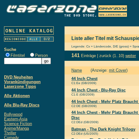
Liste aller Titel mit Schausp
Legende: Cx = Ländercode, D/E (gross) = Sprach
Suche
141
Filmtitel
Person
Einträge |
zurück
(1..10)
weiter
Name
(Anzeige:
mit Cover
)
DVD Neuheiten
44 Inch Chest
Vorankündigungen
C1:Ee (GB/2009)
Laserzone Tipps
44 Inch Chest - Blu-Ray Disc
C1:E (GB/2009)
Alle Aktionen
44 Inch Chest - Mehr Platz Braucht
Alle Blu-Ray Discs
C2:DE (GB/2009)
44 Inch Chest - Mehr Platz Braucht
Bollywood
Disc
Eastern-Asia
C2:DEd (GB/2009)
Science Fiction
Anime/Manga
Batman - The Dark Knight Trilogy
Thriller
C2:DEd (US/2005)
Comedy