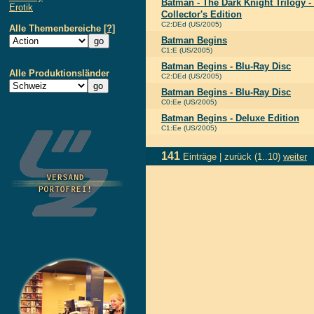
Batman - The Dark Knight Trilogy -
Erotik
Collector's Edition
C2:DEd (US/2005)
Alle Themenbereiche
[?]
Batman Begins
C1:E (US/2005)
Batman Begins - Blu-Ray Disc
Alle Produktionsländer
C2:DEd (US/2005)
Batman Begins - Blu-Ray Disc
C0:Ee (US/2005)
Batman Begins - Deluxe Edition
C1:Ee (US/2005)
141
Einträge |
zurück
(1..10)
weiter