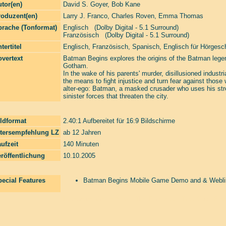
tor(en)
David S. Goyer
,
Bob Kane
roduzent(en)
Larry J. Franco
,
Charles Roven
,
Emma Thomas
prache (Tonformat)
Englisch (Dolby Digital - 5.1 Surround)
Französisch (Dolby Digital - 5.1 Surround)
tertitel
Englisch, Französisch, Spanisch, Englisch für Hörgesc
vertext
Batman Begins explores the origins of the Batman legen
Gotham.
In the wake of his parents' murder, disillusioned industr
the means to fight injustice and turn fear against those
alter-ego: Batman, a masked crusader who uses his stren
sinister forces that threaten the city.
ldformat
2.40:1 Aufbereitet für 16:9 Bildschirme
ltersempfehlung LZ
ab 12 Jahren
ufzeit
140 Minuten
röffentlichung
10.10.2005
ecial Features
Batman Begins Mobile Game Demo and & Webli
Laserzone Online Shop. The Filmfreaks That Care. Enter