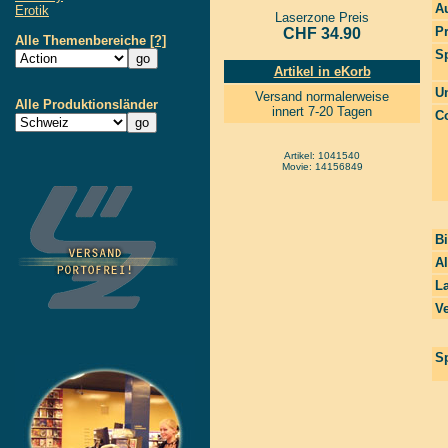
Au
Erotik
Laserzone Preis
P
CHF 34.90
Alle Themenbereiche
[?]
S
Artikel in eKorb
Un
Versand normalerweise
Alle Produktionsländer
innert 7-20 Tagen
Co
Artikel: 1041540
Movie: 14156849
Bi
A
La
Ve
Sp