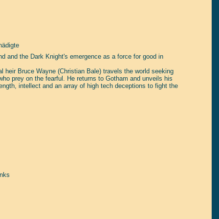
hädigte
d and the Dark Knight's emergence as a force for good in
ial heir Bruce Wayne (Christian Bale) travels the world seeking
 who prey on the fearful. He returns to Gotham and unveils his
gth, intellect and an array of high tech deceptions to fight the
nks
tain yourself!