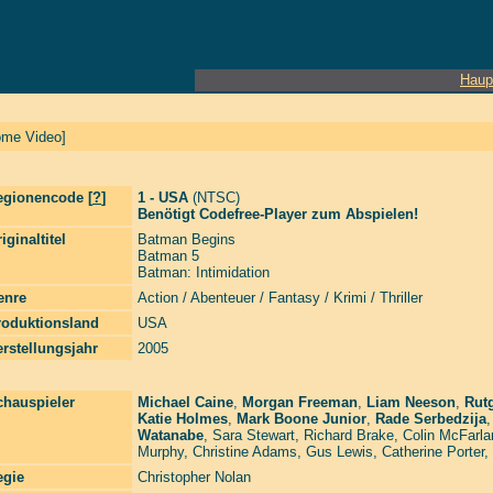
Haup
me Video]
egionencode [
?
]
1 - USA
(NTSC)
Benötigt Codefree-Player zum Abspielen!
iginaltitel
Batman Begins
Batman 5
Batman: Intimidation
enre
Action / Abenteuer / Fantasy / Krimi / Thriller
roduktionsland
USA
rstellungsjahr
2005
chauspieler
Michael Caine
,
Morgan Freeman
,
Liam Neeson
,
Rut
Katie Holmes
,
Mark Boone Junior
,
Rade Serbedzija
Watanabe
,
Sara Stewart
,
Richard Brake
,
Colin McFarla
Murphy
,
Christine Adams
,
Gus Lewis
,
Catherine Porter
,
egie
Christopher Nolan