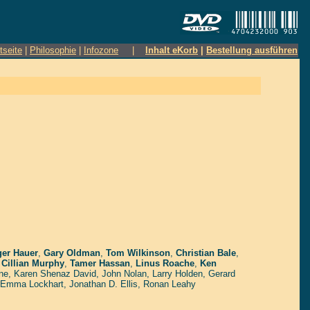
tseite
|
Philosophie
|
Infozone
|
Inhalt eKorb
|
Bestellung ausführen
ger Hauer
,
Gary Oldman
,
Tom Wilkinson
,
Christian Bale
,
,
Cillian Murphy
,
Tamer Hassan
,
Linus Roache
,
Ken
ne
,
Karen Shenaz David
,
John Nolan
,
Larry Holden
,
Gerard
Emma Lockhart
,
Jonathan D. Ellis
,
Ronan Leahy