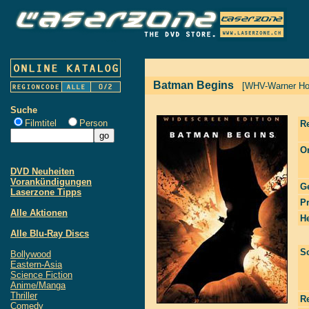
Batman Begins
[WHV-Warner Ho
Suche
Filmtitel
Person
R
Or
DVD Neuheiten
Vorankündigungen
G
Laserzone Tipps
P
Alle Aktionen
He
Alle Blu-Ray Discs
S
Bollywood
Eastern-Asia
Science Fiction
Anime/Manga
Thriller
R
Comedy