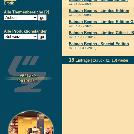
Erotik
C1:Ee (US/2005)
Batman Begins - Limited Edition
Alle Themenbereiche
[?]
C1:E (US/2005)
Batman Begins - Limited Edition Gi
C0:Ee (US/2005)
Alle Produktionsländer
Batman Begins - Limited Giftset - 
C2:DEd (US/2005)
Batman Begins - Special Edition
C2:DEde (US/2005)
18
Einträge |
zurück
(1..10)
weiter