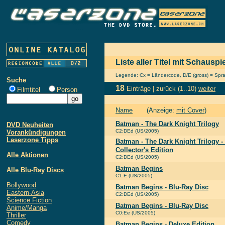
Liste aller Titel mit Schauspi
Legende: Cx = Ländercode, D/E (gross) = Sprach
Suche
18
Einträge |
zurück
(1..10)
weiter
Filmtitel
Person
Name
(Anzeige:
mit Cover
)
Batman - The Dark Knight Trilogy
DVD Neuheiten
C2:DEd (US/2005)
Vorankündigungen
Laserzone Tipps
Batman - The Dark Knight Trilogy -
Collector's Edition
Alle Aktionen
C2:DEd (US/2005)
Batman Begins
Alle Blu-Ray Discs
C1:E (US/2005)
Bollywood
Batman Begins - Blu-Ray Disc
Eastern-Asia
C2:DEd (US/2005)
Science Fiction
Batman Begins - Blu-Ray Disc
Anime/Manga
C0:Ee (US/2005)
Thriller
Comedy
Batman Begins - Deluxe Edition