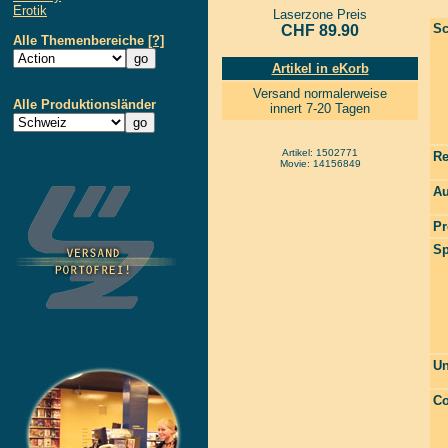
Erotik
Laserzone Preis
Sc
CHF 89.90
Alle Themenbereiche
[?]
Artikel in eKorb
Versand normalerweise
Alle Produktionsländer
innert 7-20 Tagen
Artikel: 1502771
Re
Movie: 14156849
Au
Pr
Sp
Un
Co