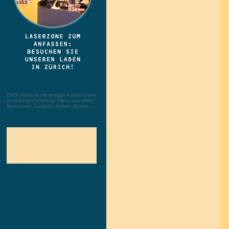
DVD Versand mit riesiger Auswahl und
portofreier Lieferung. Filme aus allen
Bereichen: Comedy, Action, Drama, ...