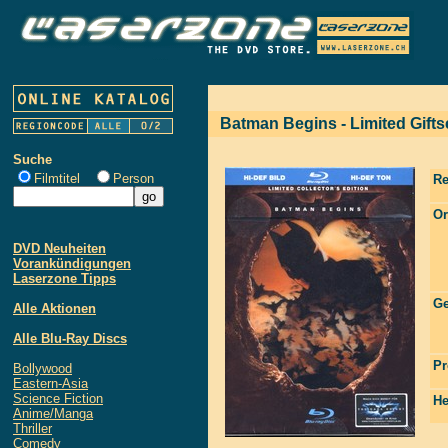
Batman Begins - Limited Gifts
Suche
Filmtitel
Person
Re
Or
DVD Neuheiten
Vorankündigungen
Laserzone Tipps
Ge
Alle Aktionen
Alle Blu-Ray Discs
Pr
Bollywood
Eastern-Asia
Science Fiction
He
Anime/Manga
Thriller
Comedy