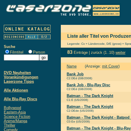
Liste aller Titel von Produz
Legende: Cx = Ländercode, D/E (gross) = Sprach
Suche
83
Filmtitel
Person
Einträge |
zurück
(1..10)
weiter
Name
(Anzeige:
mit Cover
)
DVD Neuheiten
Bank Job
Vorankündigungen
C2:DEd (GB/2008)
Laserzone Tipps
Bank Job - Blu-Ray Disc
C2:DEd (GB/2008)
Alle Aktionen
Batman - The Dark Knight
Alle Blu-Ray Discs
C1:E (US/2008)
Batman - The Dark Knight
Bollywood
C2:DEde (US/2008)
Eastern-Asia
Science Fiction
Batman - The Dark Knight - Batpod 
Anime/Manga
C0:Ee (US/2008)
Thriller
Batman - The Dark Knight - Blu-Ray
Comedy