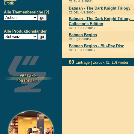
C1:Ee (US/2008)
Erotik
Batman - The Dark Knight Trilogy
Alle Themenbereiche
[?]
C2:DEd (US/2005)
Batman - The Dark Knight Trilogy -
Collector's Edition
C2:DEd (US/2005)
Alle Produktionsländer
Batman Begins
C1:E (US/2005)
Batman Begins - Blu-Ray Disc
C2:DEd (US/2005)
80
Einträge |
zurück
(1..10)
weiter