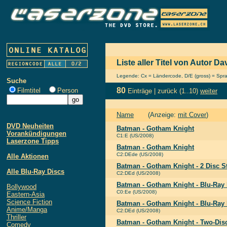
Liste aller Titel von Autor Da
Legende: Cx = Ländercode, D/E (gross) = Sprach
Suche
80
Filmtitel
Person
Einträge |
zurück
(1..10)
weiter
Name
(Anzeige:
mit Cover
)
DVD Neuheiten
Batman - Gotham Knight
Vorankündigungen
C1:E (US/2008)
Laserzone Tipps
Batman - Gotham Knight
C2:DEde (US/2008)
Alle Aktionen
Batman - Gotham Knight - 2 Disc S
Alle Blu-Ray Discs
C2:DEd (US/2008)
Batman - Gotham Knight - Blu-Ray 
Bollywood
C0:Ee (US/2008)
Eastern-Asia
Science Fiction
Batman - Gotham Knight - Blu-Ray 
Anime/Manga
C2:DEd (US/2008)
Thriller
Batman - Gotham Knight - Two-Disc
Comedy