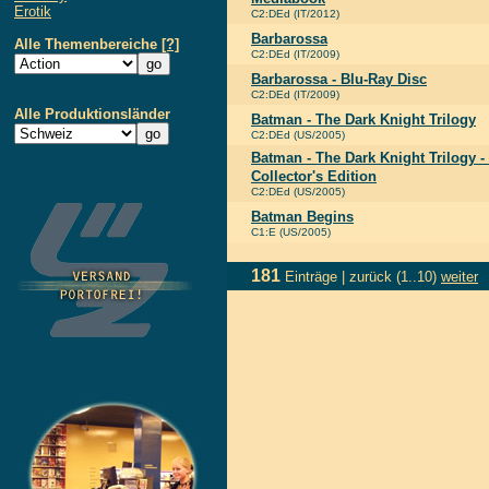
Erotik
C2:DEd (IT/2012)
Barbarossa
Alle Themenbereiche
[?]
C2:DEd (IT/2009)
Barbarossa - Blu-Ray Disc
C2:DEd (IT/2009)
Alle Produktionsländer
Batman - The Dark Knight Trilogy
C2:DEd (US/2005)
Batman - The Dark Knight Trilogy -
Collector's Edition
C2:DEd (US/2005)
Batman Begins
C1:E (US/2005)
181
Einträge |
zurück
(1..10)
weiter