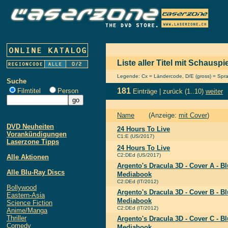
Liste aller Titel mit Schausp
Legende: Cx = Ländercode, D/E (gross) = Sprach
Suche
181
Filmtitel
Person
Einträge |
zurück
(1..10)
weiter
Name
(Anzeige:
mit Cover
)
DVD Neuheiten
24 Hours To Live
Vorankündigungen
C1:E (US/2017)
Laserzone Tipps
24 Hours To Live
C2:DEd (US/2017)
Alle Aktionen
Argento's Dracula 3D - Cover A - B
Alle Blu-Ray Discs
Mediabook
C2:DEd (IT/2012)
Bollywood
Argento's Dracula 3D - Cover B - B
Eastern-Asia
Mediabook
Science Fiction
C2:DEd (IT/2012)
Anime/Manga
Thriller
Argento's Dracula 3D - Cover C - B
Comedy
Mediabook