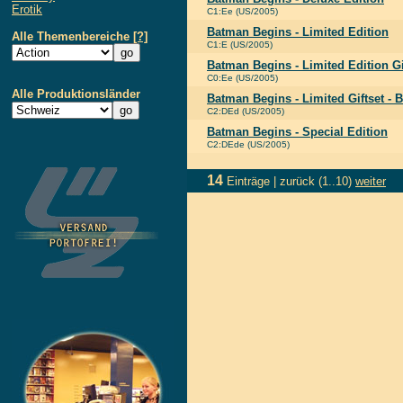
Erotik
C1:Ee (US/2005)
Batman Begins - Limited Edition
Alle Themenbereiche
[?]
C1:E (US/2005)
Batman Begins - Limited Edition Gi
C0:Ee (US/2005)
Alle Produktionsländer
Batman Begins - Limited Giftset - 
C2:DEd (US/2005)
Batman Begins - Special Edition
C2:DEde (US/2005)
14
Einträge |
zurück
(1..10)
weiter