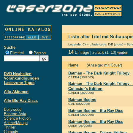
Liste aller Titel mit Schauspi
Legende: Cx = Ländercode, D/E (gross) = Sprach
Suche
14
Einträge |
zurück
(1..10)
weiter
Filmtitel
Person
Name
(Anzeige:
mit Cover
)
Batman - The Dark Knight Trilogy
DVD Neuheiten
C2:DEd (US/2005)
Vorankündigungen
Laserzone Tipps
Batman - The Dark Knight Trilogy -
Collector's Edition
Alle Aktionen
C2:DEd (US/2005)
Batman Begins
Alle Blu-Ray Discs
C1:E (US/2005)
Bollywood
Batman Begins - Blu-Ray Disc
Eastern-Asia
C2:DEd (US/2005)
Science Fiction
Batman Begins - Blu-Ray Disc
Anime/Manga
C0:Ee (US/2005)
Thriller
Comedy
Batman Begins - Deluxe Edition