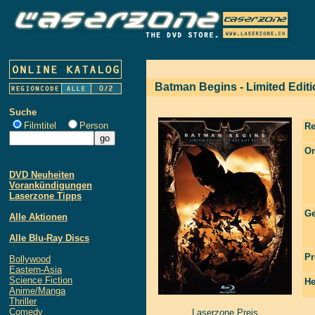
Batman Begins - Limited Editio
Suche
Filmtitel
Person
Re
Or
DVD Neuheiten
Vorankündigungen
Laserzone Tipps
Ge
Alle Aktionen
Alle Blu-Ray Discs
Pr
Bollywood
Eastern-Asia
Science Fiction
He
Anime/Manga
Thriller
Comedy
Laserzone Preis