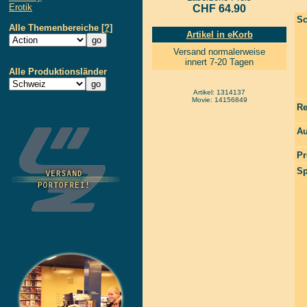
Erotik
CHF 64.90
Sc
Alle Themenbereiche
[?]
Artikel in eKorb
Versand normalerweise
innert 7-20 Tagen
Alle Produktionsländer
Artikel: 1314137
Movie: 14156849
Re
Au
Pr
Sp