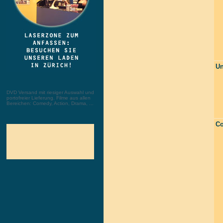
Un
DVD Versand mit riesiger Auswahl und
portofreier Lieferung. Filme aus allen
Bereichen: Comedy, Action, Drama, ...
Co