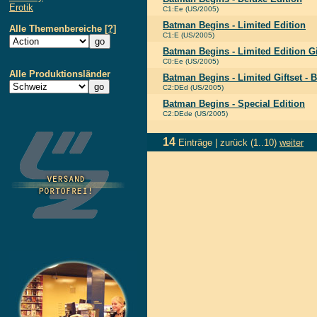
Erotik
C1:Ee (US/2005)
Batman Begins - Limited Edition
Alle Themenbereiche
[?]
C1:E (US/2005)
Batman Begins - Limited Edition Gi
C0:Ee (US/2005)
Alle Produktionsländer
Batman Begins - Limited Giftset - 
C2:DEd (US/2005)
Batman Begins - Special Edition
C2:DEde (US/2005)
14
Einträge |
zurück
(1..10)
weiter