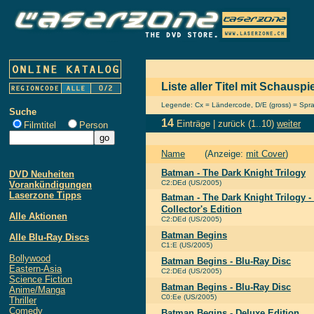
Liste aller Titel mit Schaus
Legende: Cx = Ländercode, D/E (gross) = Sprach
Suche
14
Einträge |
zurück
(1..10)
weiter
Filmtitel
Person
Name
(Anzeige:
mit Cover
)
Batman - The Dark Knight Trilogy
DVD Neuheiten
C2:DEd (US/2005)
Vorankündigungen
Laserzone Tipps
Batman - The Dark Knight Trilogy -
Collector's Edition
Alle Aktionen
C2:DEd (US/2005)
Batman Begins
Alle Blu-Ray Discs
C1:E (US/2005)
Bollywood
Batman Begins - Blu-Ray Disc
Eastern-Asia
C2:DEd (US/2005)
Science Fiction
Batman Begins - Blu-Ray Disc
Anime/Manga
C0:Ee (US/2005)
Thriller
Comedy
Batman Begins - Deluxe Edition