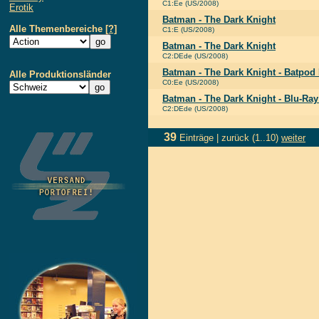
C1:Ee (US/2008)
Erotik
Batman - The Dark Knight
Alle Themenbereiche
[?]
C1:E (US/2008)
Batman - The Dark Knight
C2:DEde (US/2008)
Batman - The Dark Knight - Batpod 
Alle Produktionsländer
C0:Ee (US/2008)
Batman - The Dark Knight - Blu-Ray
C2:DEde (US/2008)
39
Einträge |
zurück
(1..10)
weiter