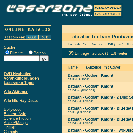
Liste aller Titel von Produ
Legende: Cx = Ländercode, D/E (gross) = Sprach
Suche
39
Filmtitel
Person
Einträge |
zurück
(1..10)
weiter
Name
(Anzeige:
mit Cover
)
DVD Neuheiten
Batman - Gotham Knight
Vorankündigungen
C1:E (US/2008)
Laserzone Tipps
Batman - Gotham Knight
C2:DEde (US/2008)
Alle Aktionen
Batman - Gotham Knight - 2 Disc S
Alle Blu-Ray Discs
C2:DEd (US/2008)
Batman - Gotham Knight - Blu-Ray 
Bollywood
C0:Ee (US/2008)
Eastern-Asia
Science Fiction
Batman - Gotham Knight - Blu-Ray 
Anime/Manga
C2:DEd (US/2008)
Thriller
Batman - Gotham Knight - Two-Disc
Comedy