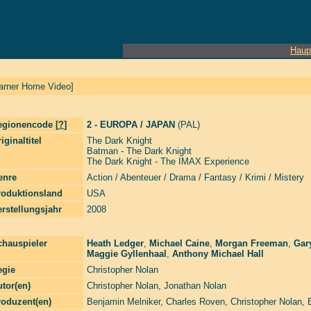
Haup
arner Home Video]
egionencode [
?
]
2 - EUROPA / JAPAN
(PAL)
iginaltitel
The Dark Knight
Batman - The Dark Knight
The Dark Knight - The IMAX Experience
enre
Action / Abenteuer / Drama / Fantasy / Krimi / Mistery
roduktionsland
USA
rstellungsjahr
2008
chauspieler
Heath Ledger
,
Michael Caine
,
Morgan Freeman
,
Gar
Maggie Gyllenhaal
,
Anthony Michael Hall
egie
Christopher Nolan
tor(en)
Christopher Nolan
,
Jonathan Nolan
roduzent(en)
Benjamin Melniker
,
Charles Roven
,
Christopher Nolan
,