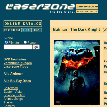
Batman - The Dark Knight
[W
Suche
Filmtitel
Person
R
Or
DVD Neuheiten
G
Vorankündigungen
Laserzone Tipps
P
He
Alle Aktionen
Alle Blu-Ray Discs
S
Bollywood
Eastern-Asia
R
Science Fiction
Au
Anime/Manga
Thriller
P
Comedy