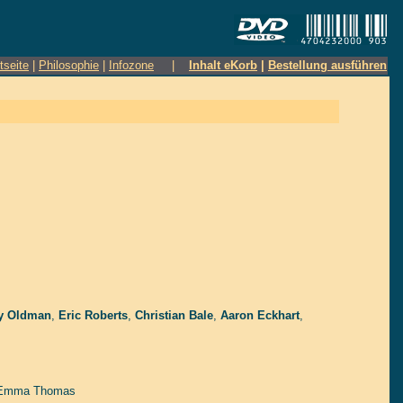
tseite
|
Philosophie
|
Infozone
|
Inhalt eKorb
|
Bestellung ausführen
y Oldman
,
Eric Roberts
,
Christian Bale
,
Aaron Eckhart
,
Emma Thomas