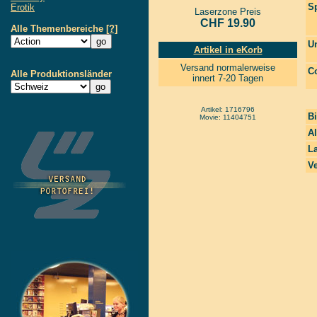
S
Erotik
Laserzone Preis
CHF 19.90
Alle Themenbereiche
[?]
Un
Artikel in eKorb
Versand normalerweise
Co
Alle Produktionsländer
innert 7-20 Tagen
Artikel: 1716796
Bi
Movie: 11404751
A
La
Ve