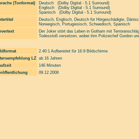
prache (Tonformat)
Deutsch (Dolby Digital - 5.1 Surround)
Englisch (Dolby Digital - 5.1 Surround)
Spanisch (Dolby Digital - 5.1 Surround)
tertitel
Deutsch, Englisch, Deutsch für Hörgeschädigte, Dänisch
Norwegisch, Portugiesisch, Schwedisch, Spanisch
vertext
Der Joker stört das Leben in Gotham mit Terroranschlä
Todesstoß versetzen, wobei ihm Polizeichef Gordon und
ldformat
2.40:1 Aufbereitet für 16:9 Bildschirme
ltersempfehlung LZ
ab 16 Jahren
ufzeit
146 Minuten
röffentlichung
09.12.2008
Laserzone Online Shop. The Filmfreaks That Care. Enter