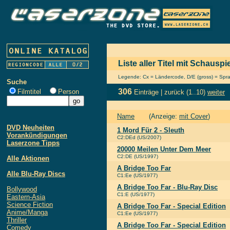
Liste aller Titel mit Schausp
Legende: Cx = Ländercode, D/E (gross) = Sprach
Suche
306
Filmtitel
Person
Einträge |
zurück
(1..10)
weiter
Name
(Anzeige:
mit Cover
)
DVD Neuheiten
1 Mord Für 2 - Sleuth
Vorankündigungen
C2:DEd (US/2007)
Laserzone Tipps
20000 Meilen Unter Dem Meer
C2:DE (US/1997)
Alle Aktionen
A Bridge Too Far
Alle Blu-Ray Discs
C1:Ee (US/1977)
A Bridge Too Far - Blu-Ray Disc
Bollywood
C1:E (US/1977)
Eastern-Asia
Science Fiction
A Bridge Too Far - Special Edition
Anime/Manga
C1:Ee (US/1977)
Thriller
A Bridge Too Far - Special Edition
Comedy