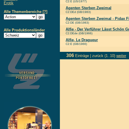
C2:E (US/1977)
Erotik
Agenten Sterben Zweimal
Alle Themenbereiche
[?]
C2:DEd (GB/1983)
Agenten Sterben Zweimal - Pidax F
C2:DE (GB/1983)
Alfie - Der Verführer Lässt Schön 
Alle Produktionsländer
C2:DEde (GB/1966)
Alfie, Le Dragueur
C2:E (GB/1966)
306
Einträge |
zurück
(1..10)
weiter