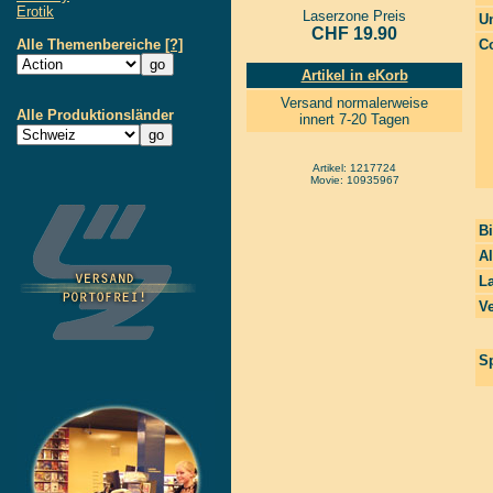
Erotik
Laserzone Preis
Un
CHF 19.90
Alle Themenbereiche
[?]
Co
Artikel in eKorb
Versand normalerweise
Alle Produktionsländer
innert 7-20 Tagen
Artikel: 1217724
Movie: 10935967
Bi
Al
La
Ve
Sp