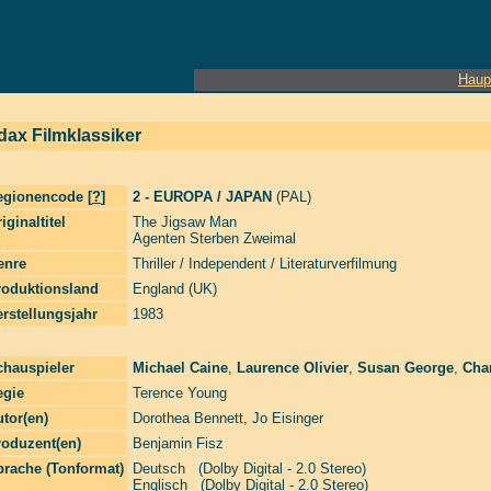
Haup
dax Filmklassiker
egionencode [
?
]
2 - EUROPA / JAPAN
(PAL)
iginaltitel
The Jigsaw Man
Agenten Sterben Zweimal
enre
Thriller / Independent / Literaturverfilmung
roduktionsland
England (UK)
rstellungsjahr
1983
chauspieler
Michael Caine
,
Laurence Olivier
,
Susan George
,
Cha
egie
Terence Young
tor(en)
Dorothea Bennett
,
Jo Eisinger
roduzent(en)
Benjamin Fisz
prache (Tonformat)
Deutsch (Dolby Digital - 2.0 Stereo)
Englisch (Dolby Digital - 2.0 Stereo)