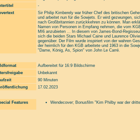
tertitel
-
vertext
Sir Philip Kimberely war früher Chef des britischen Geh
und arbeitet nun für die Sowjets. Er wird gezwungen, si
nach Großbritannien zurückkehren zu können. Man erklärt
Namen von Personen in Empfang nehmen, die vom KGB b
MI6 anzubieten ... In diesem von James-Bond-Regisseur
sich die beiden Stars Michael Caine und Laurence Olivie
gegenüber. Der Film wurde inspiriert von der wahren Ges
der heimlich für den KGB arbeitete und 1963 in die Sow
"Dame, König, As, Spion" von John Le Carré.
ldformat
Aufbereitet für 16:9 Bildschirme
tersfreigabe
Unbekannt
ufzeit
90 Minuten
röffentlichung
17.02.2023
ecial Features
Wendecover; Bonusfilm "Kim Philby war der dritte 
Laserzone Online Shop. The Filmfreaks That Care. Enter