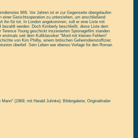
eimdienstes MI6. Vor Jahren ist er zur Gegenseite übergelaufen
ch einer Gesichtsoperation zu unterziehen, um anschließend
 ihn für tot. In London angekommen, soll er eine Liste mit
ezahlt werden. Doch Kimberly beschließt, diese Liste dem
 Terence Young geschickt inszenierten Spionagefilm standen
r erstmals seit dem Kultklassiker "Mord mit kleinen Fehlern"
chichte von Kim Philby, einem britischen Geheimdienstoffizier,
jetunion überlief. Sein Leben war ebenso Vorlage für den Roman
Mann" (1969; mit Harald Juhnke); Bildergalerie; Originaltrailer
tain yourself!