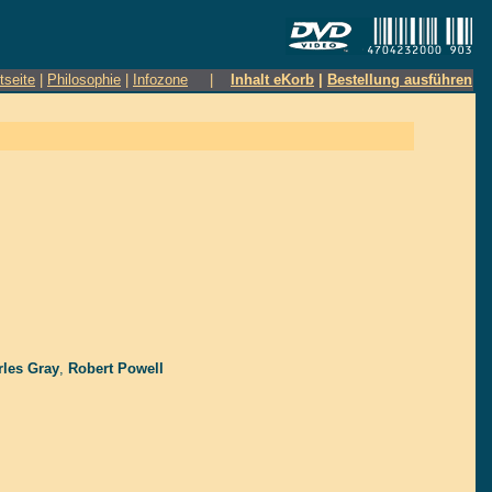
tseite
|
Philosophie
|
Infozone
|
Inhalt eKorb
|
Bestellung ausführen
rles Gray
,
Robert Powell