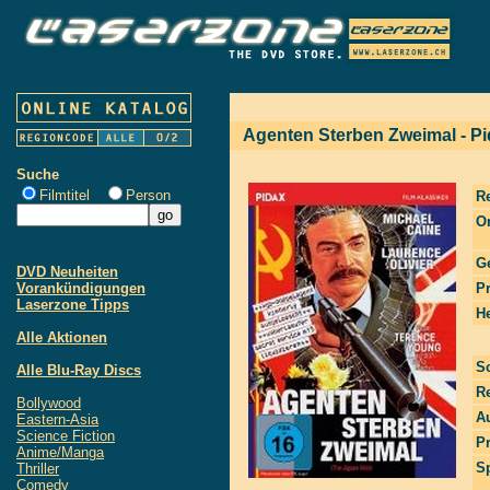
Agenten Sterben Zweimal - Pi
Suche
Filmtitel
Person
R
Or
G
DVD Neuheiten
Vorankündigungen
P
Laserzone Tipps
He
Alle Aktionen
S
Alle Blu-Ray Discs
R
Bollywood
Au
Eastern-Asia
Science Fiction
P
Anime/Manga
S
Thriller
Comedy