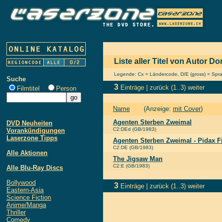
Liste aller Titel von Autor D
Legende: Cx = Ländercode, D/E (gross) = Sprach
Suche
3
Einträge |
zurück
(1..3)
weiter
Filmtitel
Person
Name
(Anzeige:
mit Cover
)
Agenten Sterben Zweimal
DVD Neuheiten
C2:DEd (GB/1983)
Vorankündigungen
Laserzone Tipps
Agenten Sterben Zweimal - Pidax F
C2:DE (GB/1983)
Alle Aktionen
The Jigsaw Man
C2:E (GB/1983)
Alle Blu-Ray Discs
Bollywood
3
Einträge |
zurück
(1..3)
weiter
Eastern-Asia
Science Fiction
Anime/Manga
Thriller
Comedy