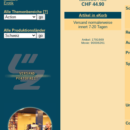
Erotik
CHF 44.90
Sc
Alle Themenbereiche
[?]
Artikel in eKorb
Versand normalerweise
innert 7-20 Tagen
Alle Produktionsländer
Re
Artikel: 1791669
Au
Movie: 90006261
Pr
Sp
Un
Co