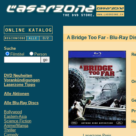
A Bridge Too Far - Blu-Ray Di
Suche
Filmtitel
Person
Re
DVD Neuheiten
Vorankündigungen
Or
Laserzone Tipps
Alle Aktionen
Ge
Alle Blu-Ray Discs
Pr
Bollywood
Eastern-Asia
Science Fiction
He
Anime/Manga
Thriller
Comedy
Laserzone Preis