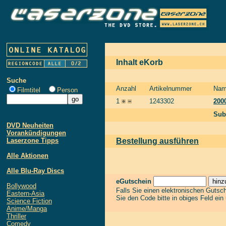
Inhalt eKorb
Suche
Anzahl
Artikelnummer
Na
Filmtitel
Person
1
1243302
200
Sub
DVD Neuheiten
Vorankündigungen
Laserzone Tipps
Bestellung ausführen
Alle Aktionen
Alle Blu-Ray Discs
eGutschein
Bollywood
Falls Sie einen elektronischen Gutsc
Eastern-Asia
Sie den Code bitte in obiges Feld ein
Science Fiction
Anime/Manga
Thriller
Comedy