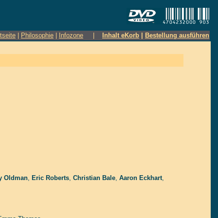
tseite
|
Philosophie
|
Infozone
|
Inhalt eKorb
|
Bestellung ausführen
y Oldman
,
Eric Roberts
,
Christian Bale
,
Aaron Eckhart
,