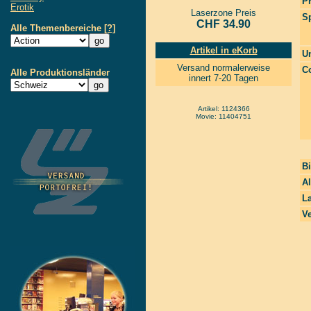
P
Erotik
Laserzone Preis
S
CHF 34.90
Alle Themenbereiche
[?]
Artikel in eKorb
Un
Versand normalerweise
Co
Alle Produktionsländer
innert 7-20 Tagen
Artikel: 1124366
Movie: 11404751
Bi
A
La
Ve