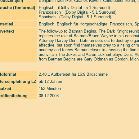
roduzent(en)
Benjamin Melniker
,
Charles Roven
,
Christopher Nolan
,
prache (Tonformat)
Englisch (Dolby Digital - 5.1 Surround)
Französisch (Dolby Digital - 5.1 Surround)
Spanisch (Dolby Digital - 5.1 Surround)
tertitel
Englisch, Englisch für Hörgeschädigte, Französisch, S
vertext
The follow-up to Batman Begins, The Dark Knight reunit
reprises the role of Batman/Bruce Wayne in his continui
Attorney Harvey Dent, Batman sets out to destroy organ
effective, but soon find themselves prey to a rising c
anarchy and forces Batman closer to crossing the fine l
archvillain The Joker, and Aaron Eckhart plays Dent. M
from Batman Begins are Gary Oldman as Gordon, Micha
ldformat
2.40:1 Aufbereitet für 16:9 Bildschirme
ltersempfehlung LZ
ab 12 Jahren
ufzeit
153 Minuten
röffentlichung
08.12.2008
Laserzone Online Shop. The Filmfreaks That Care. Enter