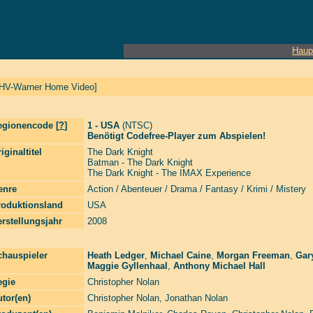
Haup
HV-Warner Home Video]
egionencode [
?
]
1 - USA
(NTSC)
Benötigt Codefree-Player zum Abspielen!
iginaltitel
The Dark Knight
Batman - The Dark Knight
The Dark Knight - The IMAX Experience
enre
Action / Abenteuer / Drama / Fantasy / Krimi / Mistery
roduktionsland
USA
rstellungsjahr
2008
chauspieler
Heath Ledger
,
Michael Caine
,
Morgan Freeman
,
Gar
Maggie Gyllenhaal
,
Anthony Michael Hall
egie
Christopher Nolan
tor(en)
Christopher Nolan
,
Jonathan Nolan