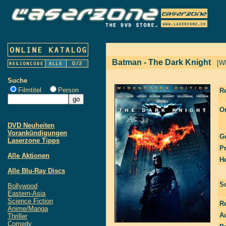
Batman - The Dark Knight
[W
Suche
Filmtitel
Person
R
Or
DVD Neuheiten
Vorankündigungen
G
Laserzone Tipps
P
Alle Aktionen
He
Alle Blu-Ray Discs
S
Bollywood
Eastern-Asia
Science Fiction
R
Anime/Manga
Au
Thriller
Comedy