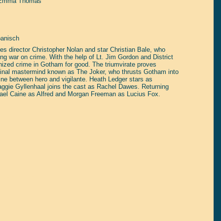
Emma Thomas
panisch
es director Christopher Nolan and star Christian Bale, who
ng war on crime. With the help of Lt. Jim Gordon and District
ized crime in Gotham for good. The triumvirate proves
riminal mastermind known as The Joker, who thrusts Gotham into
ine between hero and vigilante. Heath Ledger stars as
aggie Gyllenhaal joins the cast as Rachel Dawes. Returning
el Caine as Alfred and Morgan Freeman as Lucius Fox.
tain yourself!