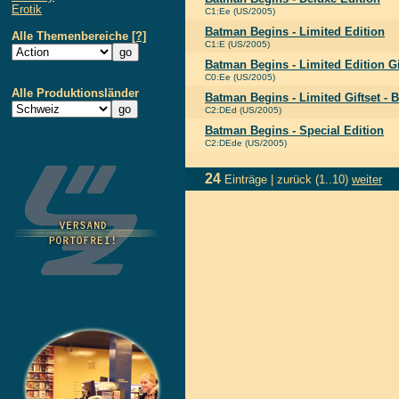
Erotik
C1:Ee (US/2005)
Batman Begins - Limited Edition
Alle Themenbereiche
[?]
C1:E (US/2005)
Batman Begins - Limited Edition Gi
C0:Ee (US/2005)
Alle Produktionsländer
Batman Begins - Limited Giftset - 
C2:DEd (US/2005)
Batman Begins - Special Edition
C2:DEde (US/2005)
24
Einträge |
zurück
(1..10)
weiter