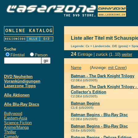
Liste aller Titel mit Schausp
Legende: Cx = Ländercode, D/E (gross) = Sprach
Suche
24
Einträge |
zurück
(1..10)
weiter
Filmtitel
Person
Name
(Anzeige:
mit Cover
)
Batman - The Dark Knight Trilogy
DVD Neuheiten
C2:DEd (US/2005)
Vorankündigungen
Laserzone Tipps
Batman - The Dark Knight Trilogy -
Collector's Edition
Alle Aktionen
C2:DEd (US/2005)
Batman Begins
Alle Blu-Ray Discs
C1:E (US/2005)
Bollywood
Batman Begins - Blu-Ray Disc
Eastern-Asia
C2:DEd (US/2005)
Science Fiction
Batman Begins - Blu-Ray Disc
Anime/Manga
C0:Ee (US/2005)
Thriller
Comedy
Batman Begins - Deluxe Edition