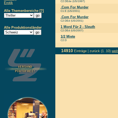
C2:DEde (US/1997)
Erotik
.Com For Murder
Alle Themenbereiche
[?]
C1:E (US/2001)
.Com For Murder
C2:DEd (US/2001)
1 Mord Für 2 - Sleuth
Alle Produktionsländer
C2:DEd (US/2007)
1/2 Miete
C2:D
14910
Einträge |
zurück
(1..10)
weit