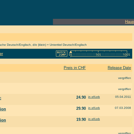
Haup
he Deutsch/Englisch, d/e (klein) = Untertitel Deutsch/Englisch
er
Preis in CHF
Release Date
vergriffen
vergriffen
24.90
in eKorb
05.04.2011
c
29.90
in eKorb
07.03.2008
tion
19.90
in eKorb
tion
vergriffen