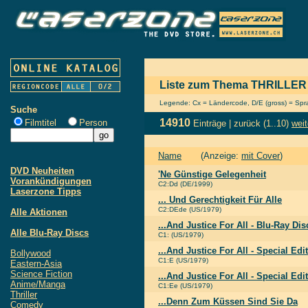
Liste zum Thema THRILLER
Legende: Cx = Ländercode, D/E (gross) = Sprac
Suche
14910
Filmtitel
Person
Einträge |
zurück
(1..10)
weit
Name
(Anzeige:
mit Cover
)
DVD Neuheiten
'Ne Günstige Gelegenheit
Vorankündigungen
C2:Dd (DE/1999)
Laserzone Tipps
... Und Gerechtigkeit Für Alle
C2:DEde (US/1979)
Alle Aktionen
...And Justice For All - Blu-Ray Dis
Alle Blu-Ray Discs
C1: (US/1979)
...And Justice For All - Special Edi
Bollywood
C1:E (US/1979)
Eastern-Asia
Science Fiction
...And Justice For All - Special Edi
Anime/Manga
C1:Ee (US/1979)
Thriller
...Denn Zum Küssen Sind Sie Da
Comedy