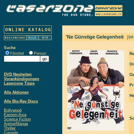
'Ne Günstige Gelegenheit
[WH
Suche
Filmtitel
Person
Re
Or
DVD Neuheiten
Ge
Vorankündigungen
Laserzone Tipps
Pr
Alle Aktionen
He
Alle Blu-Ray Discs
Bollywood
Eastern-Asia
Sc
Science Fiction
Anime/Manga
Thriller
Comedy