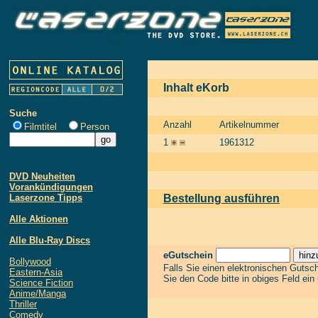
Inhalt eKorb
Suche
Anzahl
Artikelnummer
Filmtitel
Person
1
1961312
DVD Neuheiten
Vorankündigungen
Laserzone Tipps
Bestellung ausführen
Alle Aktionen
Alle Blu-Ray Discs
eGutschein
Bollywood
Falls Sie einen elektronischen Gutsc
Eastern-Asia
Sie den Code bitte in obiges Feld ein
Science Fiction
Anime/Manga
Thriller
Comedy