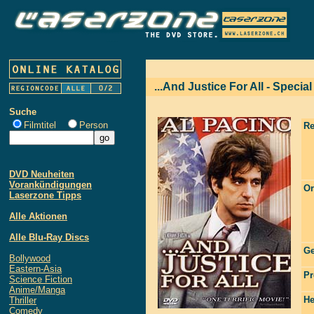
...And Justice For All - Special
Suche
Filmtitel
Person
Re
DVD Neuheiten
Vorankündigungen
Or
Laserzone Tipps
Alle Aktionen
Alle Blu-Ray Discs
Ge
Bollywood
Eastern-Asia
Pr
Science Fiction
Anime/Manga
He
Thriller
Comedy