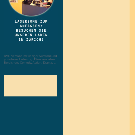
DVD Versand mit riesiger Auswahl und
portofreier Lieferung. Filme aus allen
Bereichen: Comedy, Action, Drama, ...