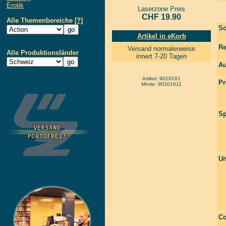
Erotik
Laserzone Preis
CHF 19.90
Alle Themenbereiche
[?]
Sc
Artikel in eKorb
Re
Versand normalerweise
Alle Produktionsländer
innert 7-20 Tagen
Au
Artikel: 9010161
Pr
Movie: 90101611
Sp
Un
Co