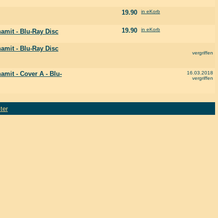
19.90
in eKorb
19.90
in eKorb
amit - Blu-Ray Disc
amit - Blu-Ray Disc
vergriffen
mit - Cover A - Blu-
16.03.2018
vergriffen
ter