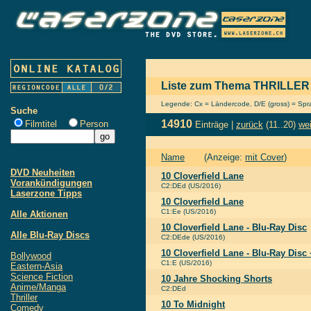
Liste zum Thema THRILLER
Legende: Cx = Ländercode, D/E (gross) = Sprac
Suche
14910
Filmtitel
Person
Einträge |
zurück
(11..20)
wei
Name
(Anzeige:
mit Cover
)
DVD Neuheiten
10 Cloverfield Lane
Vorankündigungen
C2:DEd (US/2016)
Laserzone Tipps
10 Cloverfield Lane
C1:Ee (US/2016)
Alle Aktionen
10 Cloverfield Lane - Blu-Ray Disc
Alle Blu-Ray Discs
C2:DEde (US/2016)
10 Cloverfield Lane - Blu-Ray Di
Bollywood
C1:E (US/2016)
Eastern-Asia
Science Fiction
10 Jahre Shocking Shorts
Anime/Manga
C2:DEd
Thriller
10 To Midnight
Comedy