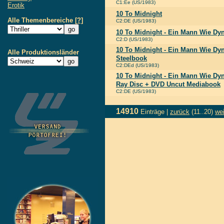
C1:Ee (US/1983)
Erotik
10 To Midnight
Alle Themenbereiche
[?]
C2:DE (US/1983)
10 To Midnight - Ein Mann Wie Dyn
C2:D (US/1983)
10 To Midnight - Ein Mann Wie Dyn
Alle Produktionsländer
Steelbook
C2:DEd (US/1983)
10 To Midnight - Ein Mann Wie Dyna
Ray Disc + DVD Uncut Mediabook
C2:DE (US/1983)
14910
Einträge |
zurück
(11..20)
wei