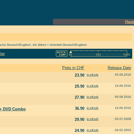
Haup
he Deutsch/Englisch, d/e (klein) = Untertitel Deutsch/Englisch
ter
Preis in CHF
Release Date
23.90
in eKorb
05.08.2016
29.90
in eKorb
14.06.2016
27.90
in eKorb
05.08.2016
36.90
in eKorb
14.06.2016
sc + DVD Combo
29.90
in eKorb
03.07.2009
24.90
in eKorb
04.02.2003