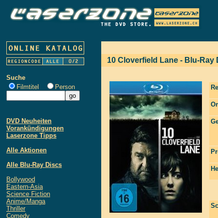
10 Cloverfield Lane - Blu-Ray 
Suche
Filmtitel
Person
Re
Or
DVD Neuheiten
Ge
Vorankündigungen
Laserzone Tipps
Alle Aktionen
Pr
Alle Blu-Ray Discs
He
Bollywood
Eastern-Asia
Science Fiction
Anime/Manga
Sc
Thriller
Comedy