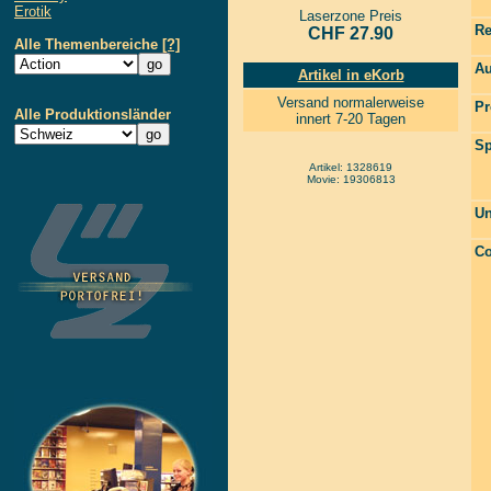
Erotik
Laserzone Preis
Re
CHF 27.90
Alle Themenbereiche
[?]
Au
Artikel in eKorb
Versand normalerweise
Pr
Alle Produktionsländer
innert 7-20 Tagen
Sp
Artikel: 1328619
Movie: 19306813
Un
Co