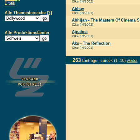
C0:e (IN/2002)
Erotik
Abhay
Alle Themenbereiche
[?]
C0:e (IN/2001)
Abhijan - The Masters Of Cinema S
C2:e (IN/1962)
Ajnabee
Alle Produktionsländer
C0:e (IN/2001)
Aks - The Reflection
C0:e (IN/2001)
263
Einträge |
zurück
(1..10)
weiter