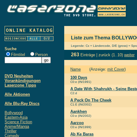
Liste zum Thema BOLLYW
Legende: Cx = Ländercode, D/E (gross) = Sprac
Suche
263
Filmtitel
Person
Einträge |
zurück
(1..10)
weiter
Name
(Anzeige:
mit Cover
)
DVD Neuheiten
100 Days
Vorankündigungen
C0:e (IN/1991)
Laserzone Tipps
A Date With Shahrukh - Seine Bes
C2:d
Alle Aktionen
A Peck On The Cheek
Alle Blu-Ray Discs
C1:E (IN/2002)
Aankhen
Bollywood
C0:e (IN/2002)
Eastern-Asia
Science Fiction
Aarzoo
Anime/Manga
C0:e (IN/1999)
Thriller
Ab Ke Baras
Comedy