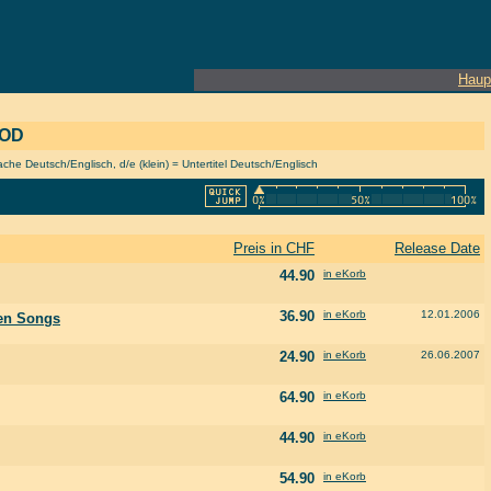
Haup
OOD
he Deutsch/Englisch, d/e (klein) = Untertitel Deutsch/Englisch
Preis in CHF
Release Date
44.90
in eKorb
36.90
in eKorb
12.01.2006
ten Songs
24.90
in eKorb
26.06.2007
64.90
in eKorb
44.90
in eKorb
54.90
in eKorb