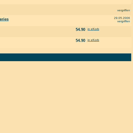
vergriffen
29.05.2006
eries
vergriffen
54.90
in eKorb
54.90
in eKorb